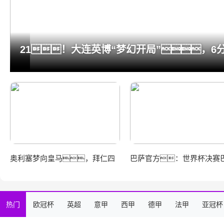
曼晚：曼联16岁门将奥苏丘克乌拒绝续约，将前往毕尔巴鄂竞技
奥利塞梦向皇马，拜仁四
巴萨官方：世界杯决赛
套预案：顶薪续约or2亿放
味十足，有9名球员出
人
西亚
热门
欧冠杯
英超
意甲
西甲
德甲
法甲
亚冠杯