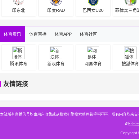
印东北
印度RAD
巴西女U20
菲律宾三角
体育资讯
体育直播
体育APP
体育社区
腾讯体育
新浪体育
网易体育
搜狐体育
友情链接
本站所有直播信号均由用户收集或从搜索引擎搜索整理获得，所有内容均来自
别
Copyright