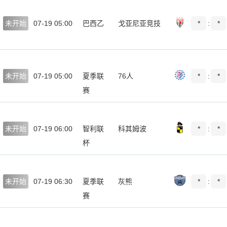
未开始
07-19 05:00
巴西乙
戈亚尼亚竞技
*
:
*
未开始
07-19 05:00
夏季联
76人
*
:
*
赛
未开始
07-19 06:00
智利联
科其姆波
*
:
*
杯
未开始
07-19 06:30
夏季联
灰熊
*
:
*
赛