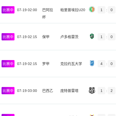
比赛中
07-19 02:00
巴阿拉
帕里普埃拉U20
1
:
0
杯
比赛中
07-19 02:15
保甲
卢多格雷茨
1
:
0
比赛中
07-19 02:15
罗甲
克拉约瓦大学
4
:
0
比赛中
07-19 03:00
巴西乙
庞特普雷塔
1
:
2