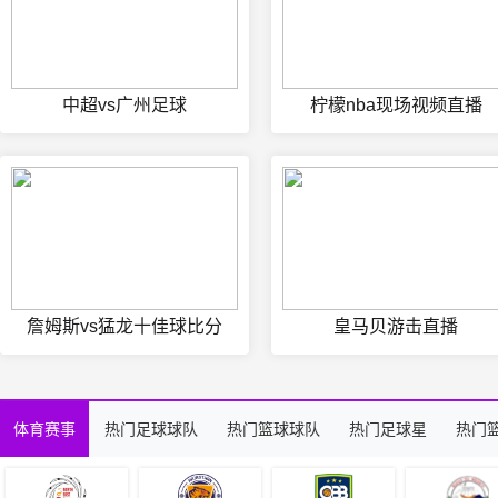
中超vs广州足球
柠檬nba现场视频直播
詹姆斯vs猛龙十佳球比分
皇马贝游击直播
体育赛事
热门足球球队
热门篮球球队
热门足球星
热门